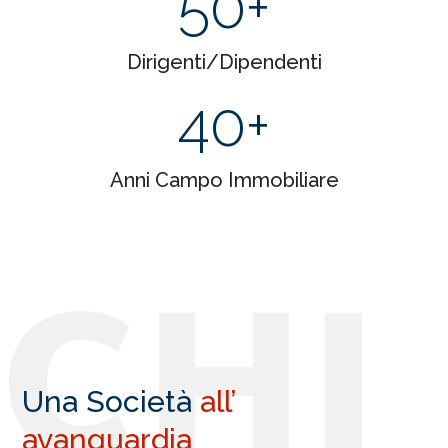
50
+
Dirigenti/Dipendenti
40
+
Anni Campo Immobiliare
C
H
I
Una Società
all’
avanguardia