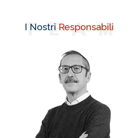
T
E
A
M
I Nostri
Responsabili