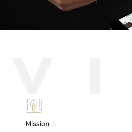
V
Mission
Mission