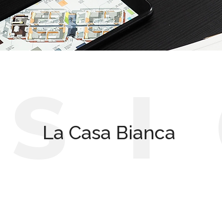
I
S
I
La Casa Bianca