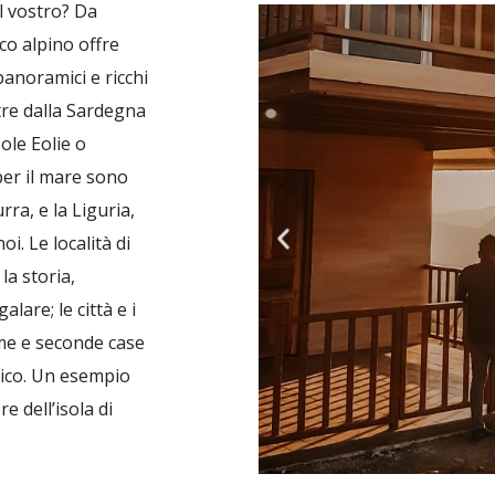
il vostro? Da
co alpino offre
panoramici e ricchi
ntre dalla Sardegna
ole Eolie o
 per il mare sono
rra, e la Liguria,
i. Le località di
la storia,
alare; le città e i
rime e seconde case
stico. Un esempio
e dell’isola di