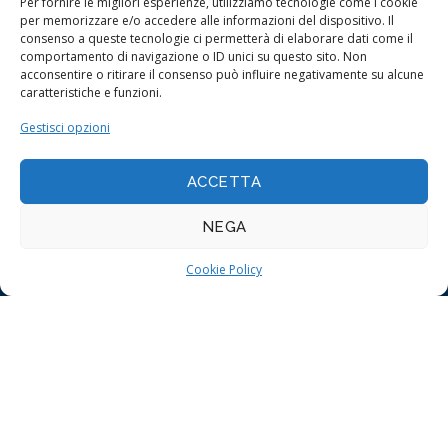
Per fornire le migliori esperienze, utilizziamo tecnologie come i cookie
per memorizzare e/o accedere alle informazioni del dispositivo. Il
La Struttura
consenso a queste tecnologie ci permetterà di elaborare dati come il
comportamento di navigazione o ID unici su questo sito. Non
La Nostra Storia
acconsentire o ritirare il consenso può influire negativamente su alcune
Gli Uomini
caratteristiche e funzioni.
La Vision
Gestisci opzioni
Case in Vendita
Contatti
ACCETTA
NEGA
Facebook
Cookie Policy
Fai clic su "Accetto" per abilitare Facebook
Cookie Policy