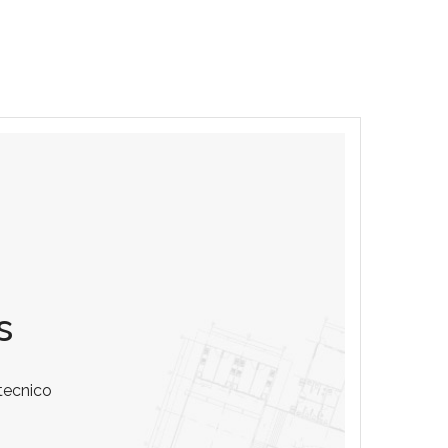
s
tecnico